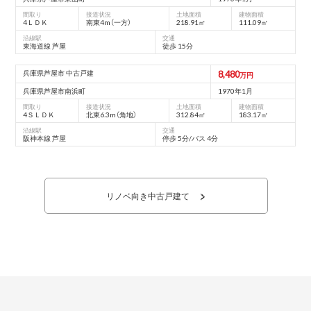
間取り
接道状況
土地面積
建物面積
4ＬＤＫ
南東4m（⼀⽅）
218.91㎡
111.09㎡
沿線駅
交通
東海道線 芦屋
徒歩 15分
兵庫県芦屋市 中古戸建
8,480
万円
兵庫県芦屋市南浜町
1970年1月
間取り
接道状況
土地面積
建物面積
4ＳＬＤＫ
北東6.3m（⾓地）
312.84㎡
183.17㎡
沿線駅
交通
阪神本線 芦屋
停歩 5分/バス 4分
リノベ向き中古戸建て