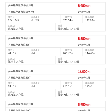
兵庫県芦屋市 中古戸建
8,980
万円
兵庫県芦屋市朝⽇ケ丘町
1970年1月
間取り
接道状況
土地面積
建物面積
2ＳＬＤＫ
-（⼀⽅）
171.34㎡
122.02㎡
沿線駅
交通
東海道線 芦屋
停歩 2分/バス 13分
兵庫県芦屋市 中古戸建
8,580
万円
兵庫県芦屋市涼⾵町
1970年1月
間取り
接道状況
土地面積
建物面積
4ＬＤＫ
-（-）
201.62㎡
116.48㎡
沿線駅
交通
阪神本線 芦屋
停歩 3分/バス 12分
兵庫県芦屋市 中古戸建
16,000
万円
兵庫県芦屋市涼⾵町
1970年1月
間取り
接道状況
土地面積
建物面積
3ＬＤＫ
-（-）
261.9㎡
195㎡
沿線駅
交通
東海道線 芦屋
停歩 4分/バス 19分
兵庫県芦屋市 中古戸建
5,980
万円
兵庫県芦屋市東⼭町
1970年1月