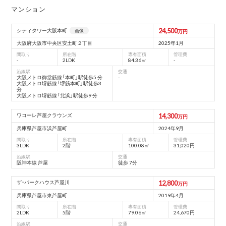
マンション
24,500
シティタワー大阪本町
画像
万円
大阪府大阪市中央区安土町２丁目
2025年1月
間取り
所在階
専有面積
管理費
-
2LDK
84.36㎡
-
沿線駅
交通
大阪メトロ御堂筋線「本町」駅徒歩5 分
-
大阪メトロ堺筋線「堺筋本町」駅徒歩3
分
大阪メトロ堺筋線「北浜」駅徒歩9 分
ワコーレ芦屋クラウンズ
14,300
万円
兵庫県芦屋市浜芦屋町
2024年9月
間取り
所在階
専有面積
管理費
3LDK
2階
100.08㎡
31,020円
沿線駅
交通
阪神本線 芦屋
徒歩 7分
ザ・パークハウス芦屋川
12,800
万円
兵庫県芦屋市東芦屋町
2019年4月
間取り
所在階
専有面積
管理費
2LDK
5階
79.06㎡
24,670円
沿線駅
交通