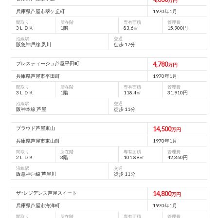
兵庫県芦屋市翠ケ丘町
1970年1月
間取り
所在階
専有面積
管理費
3ＬＤＫ
1階
83.6㎡
15,900円
沿線駅
交通
阪急神⼾線 夙川
徒歩 17分
プレスティージュ芦屋平⽥町
4,780
万円
兵庫県芦屋市平⽥町
1970年1月
間取り
所在階
専有面積
管理費
3ＬＤＫ
1階
118.4㎡
31,910円
沿線駅
交通
阪神本線 芦屋
徒歩 11分
プラウド芦屋東⼭
14,500
万円
兵庫県芦屋市東⼭町
1970年1月
間取り
所在階
専有面積
管理費
2ＬＤＫ
3階
101.89㎡
42,360円
沿線駅
交通
阪急神⼾線 芦屋川
徒歩 11分
ザ・レジデンス芦屋スイート
14,800
万円
兵庫県芦屋市海洋町
1970年1月
間取り
所在階
専有面積
管理費