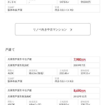
3ＬＤＫ
-
147.84㎡
99,000円
沿線駅
交通
阪神本線 芦屋
停歩 1分/バス 9分
リノベ向き中古マンション
戸建て
兵庫県芦屋市 中古戸建
7,980
万円
兵庫県芦屋市高浜町
2009年7月
間取り
接道状況
土地面積
建物面積
4LDK
南6.3m（角地）
232.68㎡
139.11㎡
沿線駅
交通
阪神本線 芦屋
停歩 5分/バス 8分
兵庫県芦屋市 中古戸建
8,690
万円
兵庫県芦屋市奥池南町
2012年12月
間取り
接道状況
土地面積
建物面積
6SLDK
6.8m（一方）
818.82㎡
158.77㎡