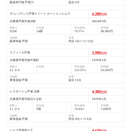
阪急神戸線 芦屋川
徒歩 2分
ザ・レジデンス芦屋スイート オーシャンヒルズ
6,280
万円
兵庫県芦屋市海洋町
2006年9月
間取り
所在階
専有面積
管理費
2LDK
16階
76.77㎡
58,600円
沿線駅
交通
阪神本線 芦屋
停歩 1分/バス 11分
ラフィーヌ芦屋
5,980
万円
兵庫県芦屋市東芦屋町
1970年1月
間取り
所在階
専有面積
管理費
2ＬＤＫ
-
111.37㎡
26,100円
沿線駅
交通
東海道線 芦屋
徒歩 11分
レスタージュ芦屋 北棟
4,380
万円
兵庫県芦屋市朝⽇ケ丘町
1970年1月
間取り
所在階
専有面積
管理費
2ＬＤＫ
5階
76.34㎡
7,640円
沿線駅
交通
東海道線 芦屋
停歩 4分/バス 8分
ヒルズ芦屋翠ケ丘
4,630
万円