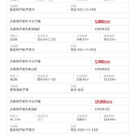
沿線駅
交通
阪急神戸線 芦屋川
停歩 5分/バス 19分
兵庫県芦屋市 中古戸建
5,880
万円
兵庫県芦屋市奥池南町
1995年3月
間取り
接道状況
土地面積
建物面積
2LDK
北6.1m（二方）
368.37㎡
201.25㎡
沿線駅
交通
阪急神戸線 芦屋川
停歩 3分/バス 20分
兵庫県芦屋市 中古戸建
5,980
万円
兵庫県芦屋市東山町
1996年8月
間取り
接道状況
土地面積
建物面積
4LDK
西4.7m（一方）
218.91㎡
111.09㎡
沿線駅
交通
東海道線 芦屋
徒歩 18分
兵庫県芦屋市 中古戸建
19,800
万円
兵庫県芦屋市奥池町
1970年1月
間取り
接道状況
土地面積
建物面積
4ＬＤＫ
-（-）
1380㎡
324.44㎡
沿線駅
交通
阪急神⼾線 芦屋川
停歩 13分/バス 11分