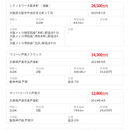
24,500
シティタワー大阪本町
画像
万円
大阪府大阪市中央区安土町２丁目
2025年1月
間取り
所在階
専有面積
管理費
-
2LDK
84.36㎡
-
沿線駅
交通
大阪メトロ御堂筋線「本町」駅徒歩5 分
-
大阪メトロ堺筋線「堺筋本町」駅徒歩3
分
大阪メトロ堺筋線「北浜」駅徒歩9 分
ワコーレ芦屋クラウンズ
14,300
万円
兵庫県芦屋市浜芦屋町
2024年9月
間取り
所在階
専有面積
管理費
3LDK
2階
100.08㎡
31,020円
沿線駅
交通
阪神本線 芦屋
徒歩 7分
ザ・パークハウス芦屋川
12,800
万円
兵庫県芦屋市東芦屋町
2019年4月
間取り
所在階
専有面積
管理費
2LDK
5階
79.06㎡
24,670円
沿線駅
交通
阪急神戸線 芦屋川
徒歩 2分