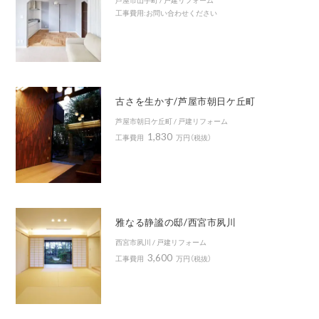
工事費用:お問い合わせください
古さを生かす/芦屋市朝日ケ丘町
芦屋市朝日ケ丘町 / 戸建リフォーム
1,830
工事費用
万円（税抜）
雅なる静謐の邸/西宮市夙川
西宮市夙川 / 戸建リフォーム
3,600
工事費用
万円（税抜）