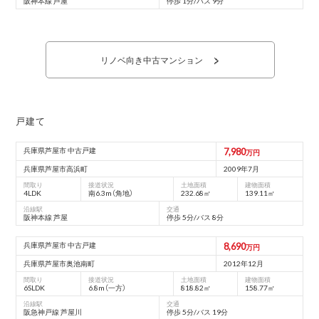
阪神本線 芦屋
停歩 1分/バス 9分
リノベ向き中古マンション
戸建て
兵庫県芦屋市 中古戸建
7,980
万円
兵庫県芦屋市高浜町
2009年7月
間取り
接道状況
土地面積
建物面積
4LDK
南6.3m（角地）
232.68㎡
139.11㎡
沿線駅
交通
阪神本線 芦屋
停歩 5分/バス 8分
兵庫県芦屋市 中古戸建
8,690
万円
兵庫県芦屋市奥池南町
2012年12月
間取り
接道状況
土地面積
建物面積
6SLDK
6.8m（一方）
818.82㎡
158.77㎡
沿線駅
交通
阪急神戸線 芦屋川
停歩 5分/バス 19分