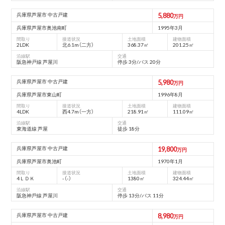
兵庫県芦屋市 中古戸建
5,880
万円
兵庫県芦屋市奥池南町
1995年3月
間取り
接道状況
土地面積
建物面積
2LDK
北6.1m（二方）
368.37㎡
201.25㎡
沿線駅
交通
阪急神戸線 芦屋川
停歩 3分/バス 20分
兵庫県芦屋市 中古戸建
5,980
万円
兵庫県芦屋市東山町
1996年8月
間取り
接道状況
土地面積
建物面積
4LDK
西4.7m（一方）
218.91㎡
111.09㎡
沿線駅
交通
東海道線 芦屋
徒歩 18分
兵庫県芦屋市 中古戸建
19,800
万円
兵庫県芦屋市奥池町
1970年1月
間取り
接道状況
土地面積
建物面積
4ＬＤＫ
-（-）
1380㎡
324.44㎡
沿線駅
交通
阪急神⼾線 芦屋川
停歩 13分/バス 11分
兵庫県芦屋市 中古戸建
8,980
万円