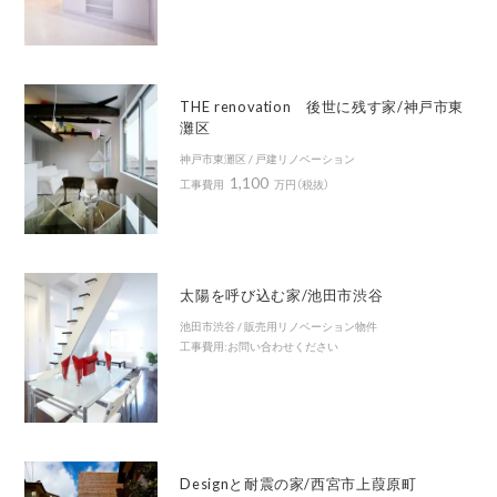
THE renovation 後世に残す家/神戸市東
灘区
神戸市東灘区 / 戸建リノベーション
1,100
工事費用
万円（税抜）
太陽を呼び込む家/池田市渋谷
池田市渋谷 / 販売用リノベーション物件
工事費用:お問い合わせください
Designと耐震の家/西宮市上葭原町