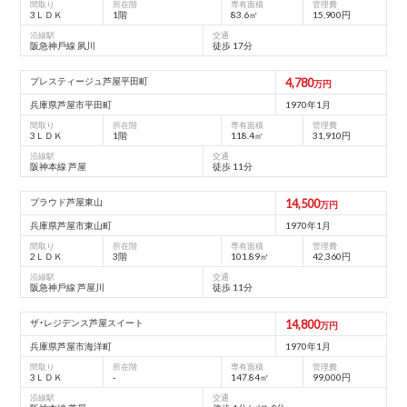
間取り
所在階
専有面積
管理費
3ＬＤＫ
1階
83.6㎡
15,900円
沿線駅
交通
阪急神⼾線 夙川
徒歩 17分
プレスティージュ芦屋平⽥町
4,780
万円
兵庫県芦屋市平⽥町
1970年1月
間取り
所在階
専有面積
管理費
3ＬＤＫ
1階
118.4㎡
31,910円
沿線駅
交通
阪神本線 芦屋
徒歩 11分
プラウド芦屋東⼭
14,500
万円
兵庫県芦屋市東⼭町
1970年1月
間取り
所在階
専有面積
管理費
2ＬＤＫ
3階
101.89㎡
42,360円
沿線駅
交通
阪急神⼾線 芦屋川
徒歩 11分
ザ・レジデンス芦屋スイート
14,800
万円
兵庫県芦屋市海洋町
1970年1月
間取り
所在階
専有面積
管理費
3ＬＤＫ
-
147.84㎡
99,000円
沿線駅
交通