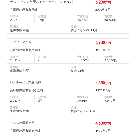
ザ・レジデンス芦屋スイート オーシャンヒルズ
6,280
万円
兵庫県芦屋市海洋町
2006年9月
間取り
所在階
専有面積
管理費
2LDK
16階
76.77㎡
58,600円
沿線駅
交通
阪神本線 芦屋
停歩 1分/バス 11分
ラフィーヌ芦屋
5,980
万円
兵庫県芦屋市東芦屋町
1970年1月
間取り
所在階
専有面積
管理費
2ＬＤＫ
-
111.37㎡
26,100円
沿線駅
交通
東海道線 芦屋
徒歩 11分
レスタージュ芦屋 北棟
4,380
万円
兵庫県芦屋市朝⽇ケ丘町
1970年1月
間取り
所在階
専有面積
管理費
2ＬＤＫ
5階
76.34㎡
7,640円
沿線駅
交通
東海道線 芦屋
停歩 4分/バス 8分
ヒルズ芦屋翠ケ丘
4,630
万円
兵庫県芦屋市翠ケ丘町
1970年1月