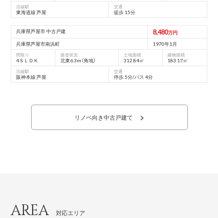
沿線駅
交通
東海道線 芦屋
徒歩 15分
兵庫県芦屋市 中古戸建
8,480
万円
兵庫県芦屋市南浜町
1970年1月
間取り
接道状況
土地面積
建物面積
4ＳＬＤＫ
北東6.3m（⾓地）
312.84㎡
183.17㎡
沿線駅
交通
阪神本線 芦屋
停歩 5分/バス 4分
リノベ向き中古戸建て
AREA
対応エリア