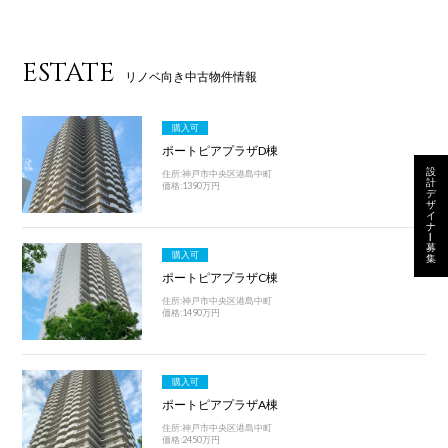
ESTATE
リノベ向き中古物件情報
購入可
ポートピアプラザD棟
設
住所:神戸市中央区港島中町
計
価格:1390万円
デ
ザ
イ
ナ
ー
募
購入可
集
ポートピアプラザC棟
住所:神戸市中央区港島中町
価格:1490万円
購入可
ポートピアプラザA棟
住所:神戸市中央区港島中町
価格:2450万円