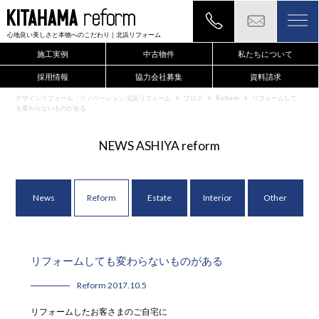
心地良い美しさと本物へのこだわり
｜北浜リフォーム
施工実例
中古物件
私たちについて
採用情報
協力会社募集
資料請求
現地確認のご依頼もこちらから
デザインリフォーム・リノベーション 北浜リフォーム
ブログ
Reform
リフォームして
も変わらないものがある
NEWS ASHIYA reform
News
Reform
Estate
Interior
Other
リフォームしても変わらないものがある
Reform 2017.10.5
リフォームしたお客さまのご自宅に