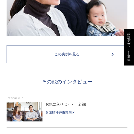
設
計
デ
ザ
イ
ナ
この実例を見る
ー
募
集
その他のインタビュー
Interview07
お気に入りは・・・全部!
兵庫県神戸市東灘区