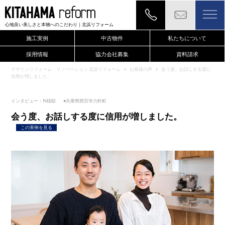
心地良い美しさと本物へのこだわり
｜北浜リフォーム
施工実例
中古物件
私たちについて
採用情報
協力会社募集
資料請求
現地確認のご依頼もこちらから
デザインリフォーム・リノベーション 北浜リフォーム
お客様の声
会う度、お話しする度に
信用が増しました。
インタビュー：N様邸
●兵庫県西宮市六軒町
会う度、お話しする度に信用が増しました。
この実例を見る