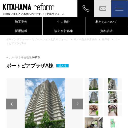
心地良い美しさと本物へのこだわり
｜北浜リフォーム
施工実例
中古物件
私たちについて
採用情報
協力会社募集
資料請求
現地確認のご依頼もこちらから
デザインリフォーム・リノベーション 北浜リフォーム
リノベ向き中古物件
神戸市
ポー
トピアプラザA棟
● リノベ向き中古物件/
神戸市
ポートピアプラザA棟
購入可