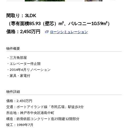
間取り：3LDK
（専有面積85.93（壁芯）m²、バルコニー10.59m²）
価格：
2,450
万円
ローンシミュレーション
物件概要
・三方角部屋
・エレベーター停止階
・2014年6月リノベーション
・家具・家電付
物件詳細
価格：
2,450
万円
交通：ポートアイランド線「市民広場」駅徒歩3分
所在地：神戸市中央区港島中町
構造：鉄骨鉄筋コンクリート造25階建12階部分
竣工：1989年7月