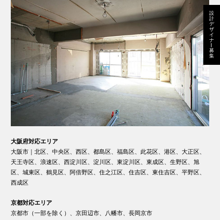
設
計
デ
ザ
イ
ナ
ー
募
集
大阪府対応エリア
大阪市｜北区、中央区、西区、都島区、福島区、此花区、港区、大正区、
天王寺区、浪速区、西淀川区、淀川区、東淀川区、東成区、生野区、旭
区、城東区、鶴見区、阿倍野区、住之江区、住吉区、東住吉区、平野区、
西成区
京都対応エリア
京都市（一部を除く）、京田辺市、八幡市、長岡京市