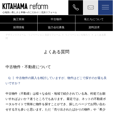
心地良い美しさと本物へのこだわり
｜北浜リフォーム
施工実例
中古物件
私たちについて
採用情報
協力会社募集
資料請求
現地確認のご依頼もこちらから
デザインリフォーム・リノベーション 北浜リフォーム
リノべーションを知ろう
よくある質
問
よくある質問
中古物件・不動産について
Q
中古物件の購入を検討していますが、物件はどこで探すのが最も良
いですか？
中古物件（不動産）は様々な会社・地域で紹介されている為、何処でお願
いすればよいか？迷うところでもあります。 最近では、ネットの不動産ポ
ータルサイトで簡単に物件を探すことができ、探したページでお問い合わ
せする方も多いと思います。ただ「売り出されたばかりの物件」や「希少