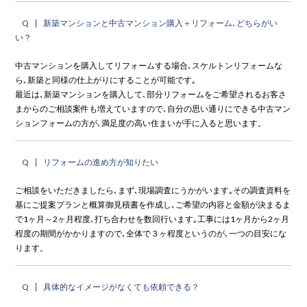
Q
新築マンションと中古マンション購入＋リフォーム､どちらがい
い？
中古マンションを購入してリフォームする場合､スケルトンリフォームな
ら､新築と同様の仕上がりにすることが可能です｡
最近は､新築マンションを購入して､部分リフォームをご希望されるお客さ
まからのご相談案件も増えていますので､自分の思い通りにできる中古マン
ションフォームの方が､満足度の高い住まいが手に入ると思います。
Q
リフォームの進め方が知りたい
ご相談をいただきましたら､まず､現場調査にうかがいます｡その調査資料を
基にご提案プランと概算御見積書を作成し､ご希望の内容と金額が決まるま
で1ヶ月～2ヶ月程度､打ち合わせを数回行います｡工事には1ヶ月から2ヶ月
程度の期間がかかりますので､全体で３ヶ程度というのが､一つの目安にな
ります。
Q
具体的なイメージがなくても依頼できる？