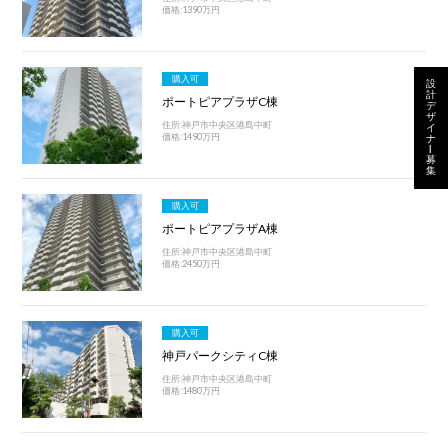
価格:1390万円
購入可
設
計
ポートピアプラザC棟
デ
ザ
住所:神戸市中央区港島中町
イ
価格:1490万円
ナ
ー
募
集
購入可
ポートピアプラザA棟
住所:神戸市中央区港島中町
価格:2450万円
購入可
神戸パークシティC棟
住所:神戸市中央区港島中町
価格:1480万円