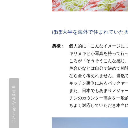
ほぼ大半を海外で住まれていた
奥様：
個人的に「こんなイメージに
キリヌキとか写真を持って行
ころが「そうそうこんな感じ
色合いなどは自分で決めて相
なら全く考えれません。当然
キッチン裏側にあるバックヤ
中
また、日本でもあまりメジャ
古
物
チンのカウンター高さを一般
件
か
ちよく対応していただき本当
ら
探
し
た
い