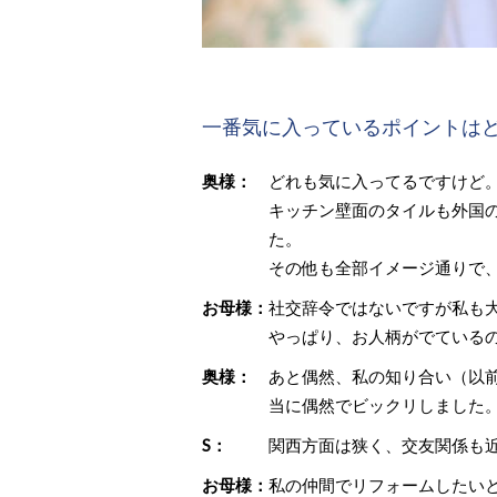
一番気に入っているポイントは
奥様：
どれも気に入ってるですけど。
キッチン壁面のタイルも外国
た。
その他も全部イメージ通りで
お母様：
社交辞令ではないですが私も
やっぱり、お人柄がでているの
奥様：
あと偶然、私の知り合い（以
当に偶然でビックリしました
S：
関西方面は狭く、交友関係も
お母様：
私の仲間でリフォームしたい