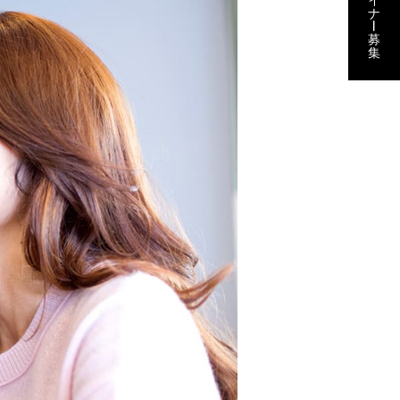
ナ
ー
募
集