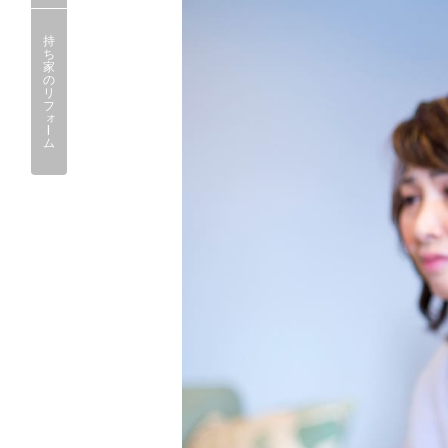
持
ち
家
の
リ
フ
ォ
ー
ム