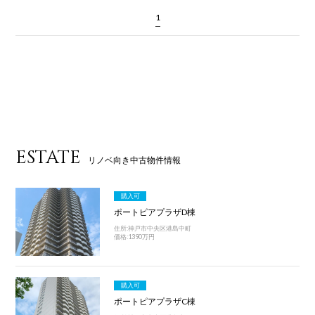
1
ESTATE
リノベ向き中古物件情報
購入可
ポートピアプラザD棟
住所:神戸市中央区港島中町
価格:1390万円
購入可
ポートピアプラザC棟