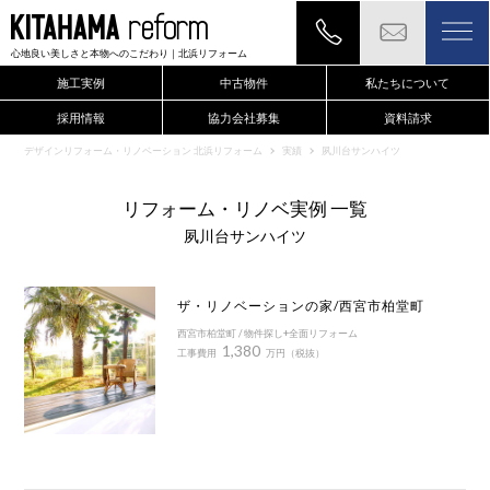
心地良い美しさと本物へのこだわり
｜北浜リフォーム
施工実例
中古物件
私たちについて
採用情報
協力会社募集
資料請求
現地確認のご依頼もこちらから
デザインリフォーム・リノベーション 北浜リフォーム
実績
夙川台サンハイツ
リフォーム・リノベ実例 一覧
夙川台サンハイツ
ザ・リノベーションの家/西宮市柏堂町
西宮市柏堂町 / 物件探し+全面リフォーム
1,380
工事費用
万円（税抜）