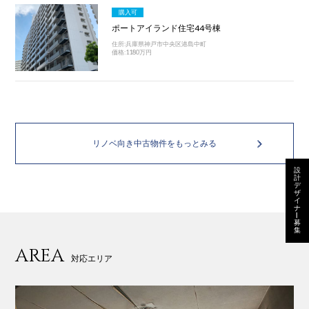
購入可
ポートアイランド住宅44号棟
住所:兵庫県神戸市中央区港島中町
価格:1180万円
リノベ向き中古物件をもっとみる
設
計
デ
ザ
イ
ナ
ー
募
集
AREA
対応エリア