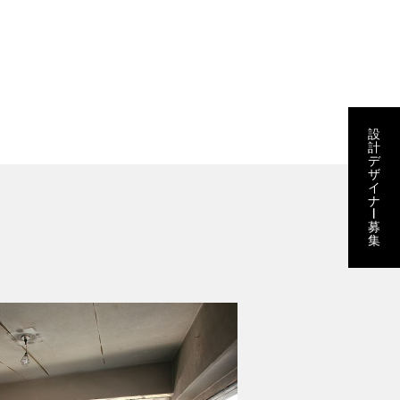
設
計
デ
ザ
イ
ナ
ー
募
集