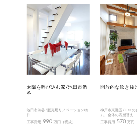
太陽を呼び込む家/池田市渋
開放的な吹き抜
谷
池田市渋谷 / 販売用リノベーション物
神戸市東灘区 / LDK
件
ム、全体の表層替え
990
570
工事費用
万円（税抜）
工事費用
万円