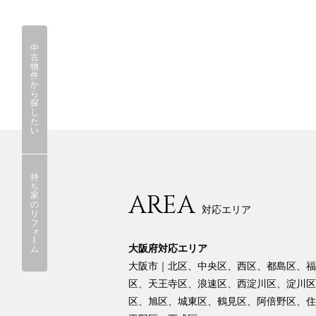
中
古
物
件
か
ら
探
し
た
い
持
ち
AREA
家
の
対応エリア
リ
フ
ォ
ー
大阪府対応エリア
ム
大阪市｜北区、中央区、西区、都島区、福
区、天王寺区、浪速区、西淀川区、淀川区
区、旭区、城東区、鶴見区、阿倍野区、住