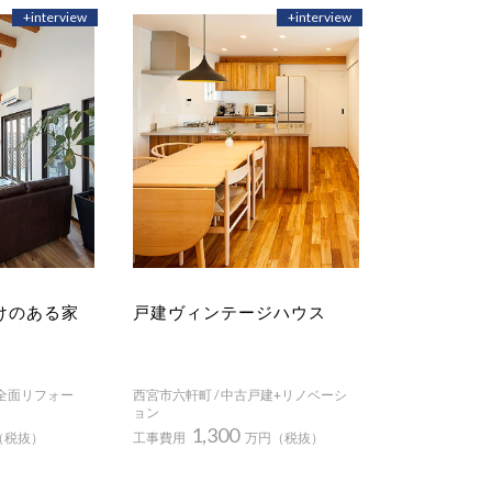
+interview
+interview
けのある家
戸建ヴィンテージハウス
の全面リフォー
西宮市六軒町 / 中古戸建+リノベーシ
ョン
1,300
（税抜）
工事費用
万円（税抜）