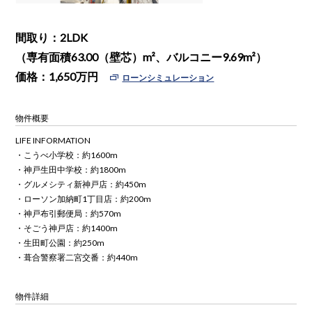
間取り：2LDK
（専有面積63.00（壁芯）m²、バルコニー9.69m²）
価格：
1,650
万円
ローンシミュレーション
物件概要
LIFE INFORMATION
・こうべ小学校：約1600m
・神戸生田中学校：約1800m
・グルメシティ新神戸店：約450m
・ローソン加納町1丁目店：約200m
・神戸布引郵便局：約570m
・そごう神戸店：約1400m
・生田町公園：約250m
・葺合警察署二宮交番：約440m
物件詳細