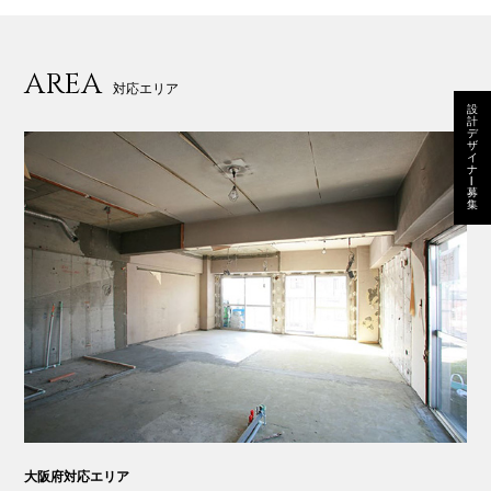
AREA
対応エリア
設
計
デ
ザ
イ
ナ
ー
募
集
大阪府対応エリア