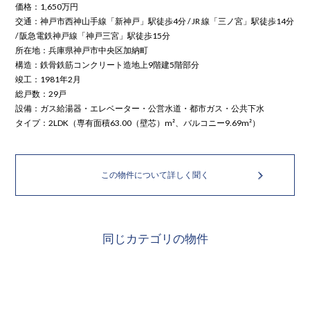
価格：
1,650
万円
交通：神戸市西神山手線「新神戸」駅徒歩4分 / JR 線「三ノ宮」駅徒歩14分
/ 阪急電鉄神戸線「神戸三宮」駅徒歩15分
所在地：兵庫県神戸市中央区加納町
構造：鉄骨鉄筋コンクリート造地上9階建5階部分
竣工：1981年2月
総戸数：29戸
設備：ガス給湯器・エレベーター・公営水道・都市ガス・公共下水
タイプ：2LDK（専有面積63.00（壁芯）m²、バルコニー9.69m²）
この物件について詳しく聞く
同じカテゴリの物件