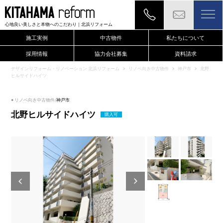
心地良い美しさと本物へのこだわり
｜北浜リフォーム
施工実例
中古物件
私たちについて
採用情報
協力会社募集
資料請求
現地確認のご依頼もこちらから
デザインリフォーム・リノベーション 北浜リフォーム
リノベ向き中古物件
神戸市
北野
ヒルサイドハイツ
● リノベ向き中古物件/
神戸市
北野ヒルサイドハイツ
購入可