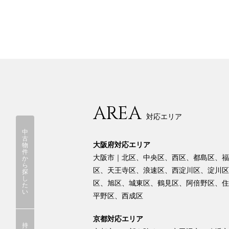
AREA
対応エリア
中
古
大阪府対応エリア
物
件
大阪市｜北区、中央区、西区、都島区、福
か
ら
区、天王寺区、浪速区、西淀川区、淀川区
探
し
区、旭区、城東区、鶴見区、阿倍野区、住
た
い
平野区、西成区
京都対応エリア
持