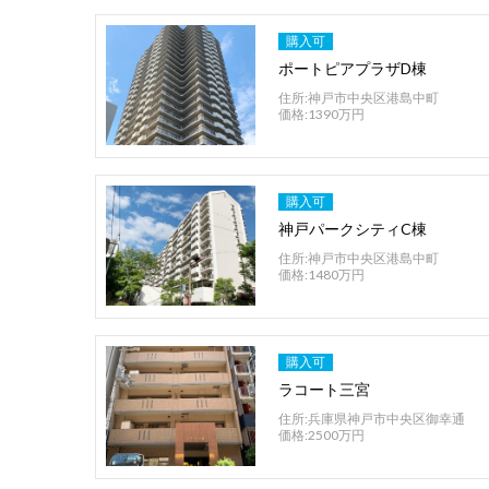
購入可
ポートピアプラザD棟
住所:神戸市中央区港島中町
価格:1390万円
購入可
神戸パークシティC棟
住所:神戸市中央区港島中町
価格:1480万円
購入可
ラコート三宮
住所:兵庫県神戸市中央区御幸通
価格:2500万円