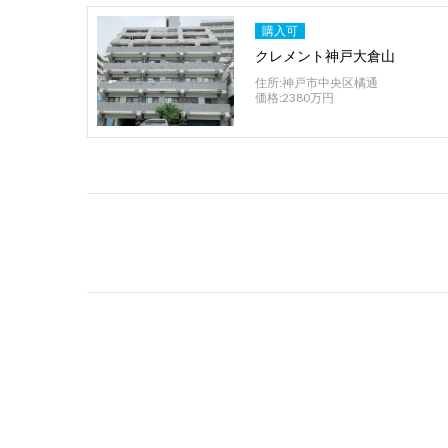
購入可
クレメント神戸大倉山
住所:神戸市中央区橘通
価格:2380万円