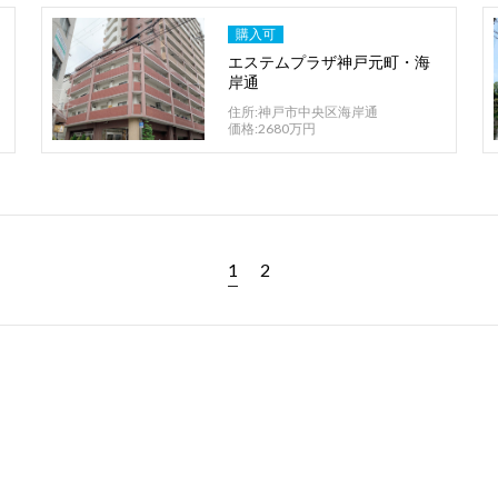
購入可
エステムプラザ神戸元町・海
岸通
住所:神戸市中央区海岸通
価格:2680万円
1
2