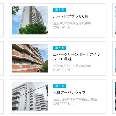
購入可
ポートピアプラザC棟
住所:神戸市中央区港島中町
価格:1490万円
購入可
エバーグリーンポートアイラ
ンド10号棟
住所:神戸市中央区港島中町
価格:1380万円
購入可
元町アーバンライフ
住所:兵庫県神戸市中央区元町通
価格:2280万円