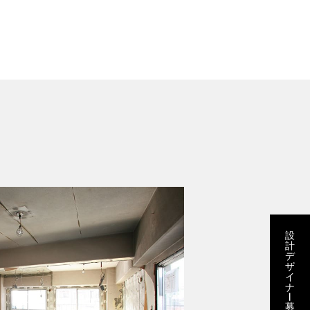
設
計
デ
ザ
イ
ナ
ー
募