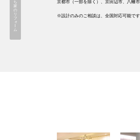
京都市（一部を除く）、京田辺市、八幡市
ち
家
の
リ
※設計のみのご相談は、全国対応可能です
フ
ォ
ー
ム