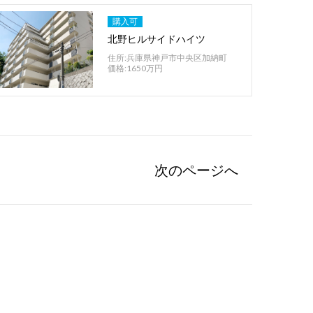
購入可
北野ヒルサイドハイツ
住所:兵庫県神戸市中央区加納町
価格:1650万円
次
のページ
へ